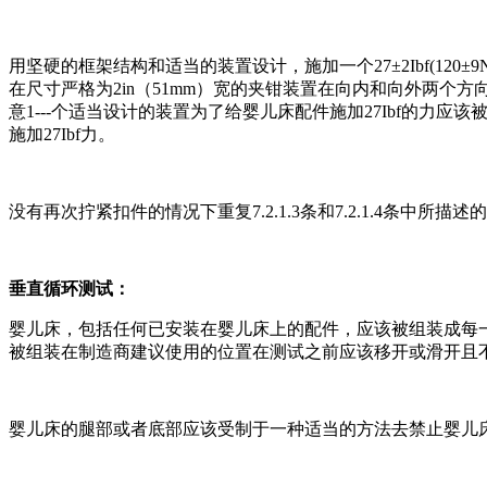
用坚硬的框架结构和适当的装置设计，施加一个
27
±
2Ibf(120
±
9
在尺寸严格为
2in
（
51mm
）宽的夹钳装置在向内和向外两个方
意
1---
个适当设计的装置为了给婴儿床配件施加
27Ibf
的力应该
施加
27Ibf
力。
没有再次拧紧扣件的情况下重复
7.2.1.3
条和
7.2.1.4
条中所描述的
垂直循环测试：
婴儿床，包括任何已安装在婴儿床上的配件，应该被组装成每
被组装在制造商建议使用的位置在测试之前应该移开或滑开且
婴儿床的腿部或者底部应该受制于一种适当的方法去禁止婴儿