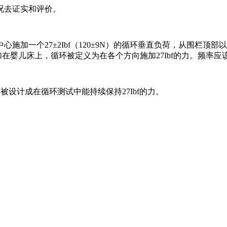
况去证实和评价。
中心施加一个
27
±
2Ibf
（
120
±
9N
）的循环垂直负荷，从围栏顶部以
加在婴儿床上，循环被定义为在各个方向施加
27Ibf
的力。频率应
该被设计成在循环测试中能持续保持
27Ibf
的力。