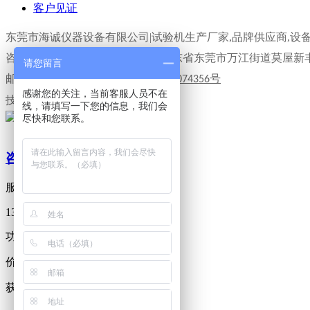
客户见证
东莞市海诚仪器设备有限公司|试验机生产厂家,品牌供应商,设
咨询热线：13798717299 地址：广东省东莞市万江街道莫屋新
请您留言
邮箱：hicens17@163.com
粤
备
号
ICP
19074356
感谢您的关注，当前客服人员不在
技术支持：
东莞网站建设
线，请填写一下您的信息，我们会
尽快和您联系。
咨询在线客服
服务热线
13798717299
功能和特性
价格和优惠
获取内部资料