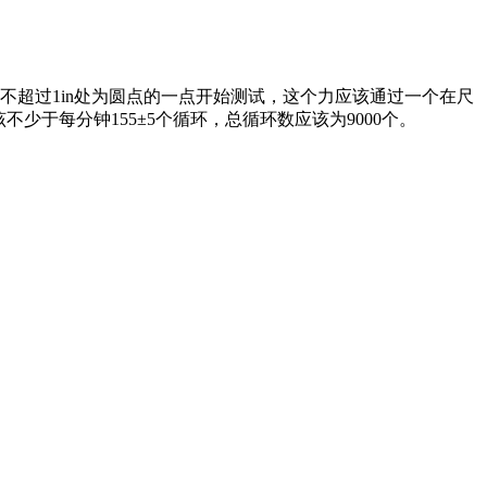
不超过
1in
处为圆点的一点开始测试，这个力应该通过一个在尺
该不少于每分钟
155
±
5
个循环，总循环数应该为
9000
个。