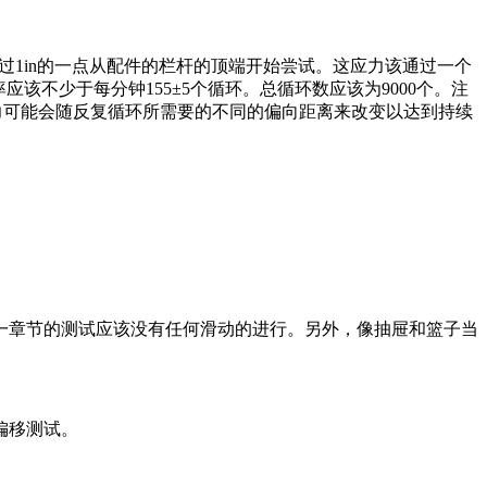
过
1in
的一点从配件的栏杆的顶端开始尝试。这应力该通过一个
率应该不少于每分钟
155
±
5
个循环。总循环数应该为
9000
个。注
力可能会随反复循环所需要的不同的偏向距离来改变以达到持续
一章节的测试应该没有任何滑动的进行。另外，像抽屉和篮子当
偏移测试。