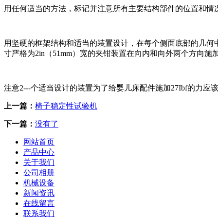
用任何适当的方法，标记并注意所有主要结构部件的位置和情
用坚硬的框架结构和适当的装置设计，在每个侧面底部的几何
寸严格为
2in
（
51mm
）宽的夹钳装置在向内和向外两个方向施
注意
2---
个适当设计的装置为了给婴儿床配件施加
27Ibf
的力应
上一篇：
椅子稳定性试验机
下一篇：
没有了
网站首页
产品中心
关于我们
公司相册
机械设备
新闻资讯
在线留言
联系我们