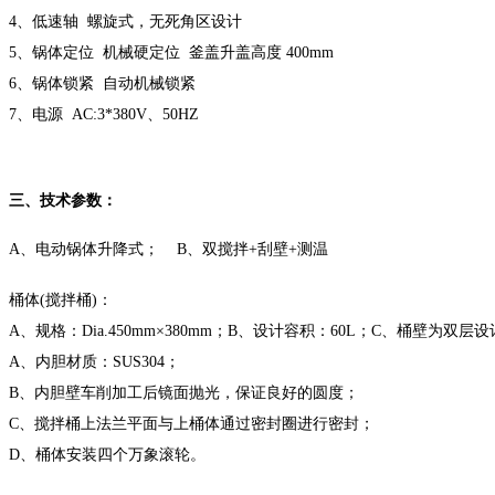
4、低速轴 螺旋式，无死角区设计
5、锅体定位 机械硬定位 釜盖升盖高度 400mm
6、锅体锁紧 自动机械锁紧
7、电源 AC:3*380V、50HZ
三、技术参数：
A、电动锅体升降式； B、双搅拌+刮壁+测温
桶体
(搅拌桶)：
A、规格：Dia.450mm×380mm；B、设计容积：60L；C、桶壁为双
A、内胆材质：SUS304；
B、内胆壁车削加工后镜面抛光，保证良好的圆度；
C、搅拌桶上法兰平面与上桶体通过密封圈进行密封；
D、桶体安装四个万象滚轮。