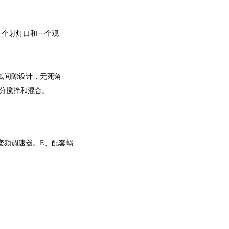
一个射灯口和一个观
低间隙设计，无死角
充分搅拌和混合。
KW变频调速器。E、配套蜗