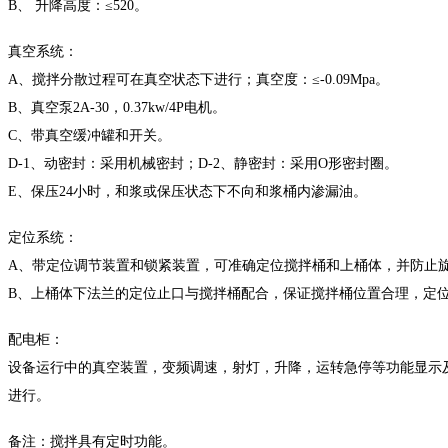
B、 升降高度：≤520。
真空系统：
A、搅拌分散过程可在真空状态下进行；真空度：≤-0.09Mpa。
B、真空泵2A-30，0.37kw/4P电机。
C、带真空缓冲罐和开关。
D-1、动密封：采用机械密封；D-2、静密封：采用O形密封圈。
E、保压24小时，和浆或保压状态下不向和浆桶内渗漏油。
定位系统：
A、带定位调节装置和锁紧装置，可准确定位搅拌桶和上桶体，并防止
B、上桶体下法兰的定位止口与搅拌桶配合，保证搅拌桶位置合理，定
配电柜：
设备运行中的真空装置，变频调速，射灯，升降，运转急停等功能显示
进行。
备注：搅拌具有定时功能。