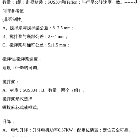
数量：
1组；刮壁材质：SUS304和Teflon；与行星公转速度一致。-----
间隙参考值
(非强制性)
A、搅拌浆与搅拌桨公差：8±2.5 mm；
B、搅拌浆与底部公差：2～4 mm；
C、搅拌浆与桶壁公差：5±1.5 mm；
搅拌轴
/搅拌浆速度：
速度：
0~85转可调。
搅拌浆：
A、材质：SUS304；B、数量：两个（组）。
搅拌浆形式选择
螺旋麻花式或框式。
升降：
A、 电动升降：升降电机功率0.37KW；配定位装置；定位安全可靠。