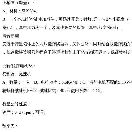
上桶体（釜盖）：
A、材料：SUS304。
B、一个Φ83粉体/液体加料斗，可迅速开关；射灯1只；带2个小视窗（
察孔），真空压力表一个，及其他必要的接管（真空
/放空/备用）。
混合原理
安装于行星箱体上的两只搅拌桨自转，又作公转；同时结合双搅拌浆的
，低速搅拌桨强烈的捏合干涉运动和和上下
/左右循环运动，保证物料
公转
/搅拌电机及：
变频器、减速机
A、数量：一台；B、电机功率：5.5Kw/4P；C、带与电机匹配的5.5
轮蜗杆减速机
RV075,减速比约I=40.26,使用系数fa=1.55。
行星公转速度：
速度：
0~37 rpm，可调。
刮壁刀：